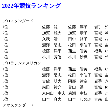
2022年競技ランキング
プロスタンダード
1位
佐藤 聡
佐藤 淳子
岩手
ﾀ
2位
加賀 雄大
加賀 康子
宮城
ｶ
3位
久我 靖
田中 裕子
宮城
ｵ
3位
瀧澤 昂志
松田 李佳子
宮城
吉
5位
後藤 洋平
蒲生 智美
福島
い
6位
小川 芳信
小川 沙織
宮城
ｿ
プロラテンアメリカン
1位
後藤 洋平
蒲生 智美
福島
い
2位
瀧澤 昂志
松田 李佳子
宮城
吉
3位
古館 明大
阿部 律奈
岩手
き
4位
森田 祐介
畠山 遥
宮城
R
5位
米内山 幸夫
廣瀬 幸枝
岩手
6位
山本 真大
山本 しのぶ
青森
山
アマスタンダード