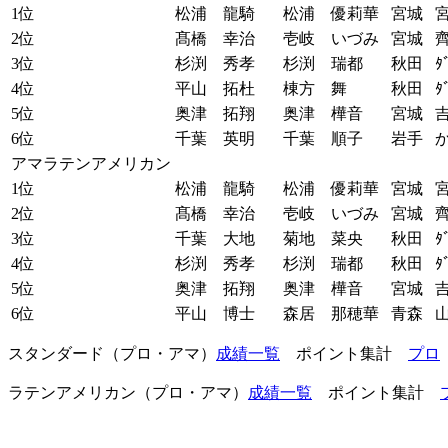
1位
松浦 龍騎
松浦 優莉華
宮城
2位
髙橋 幸治
壱岐 いづみ
宮城
齊
3位
杉渕 秀孝
杉渕 瑞都
秋田
ﾀ
4位
平山 拓杜
棟方 舞
秋田
ﾀ
5位
奥津 拓翔
奥津 樺音
宮城
吉
6位
千葉 英明
千葉 順子
岩手
アマラテンアメリカン
1位
松浦 龍騎
松浦 優莉華
宮城
2位
髙橋 幸治
壱岐 いづみ
宮城
齊
3位
千葉 大地
菊地 菜央
秋田
ﾀ
4位
杉渕 秀孝
杉渕 瑞都
秋田
ﾀ
5位
奥津 拓翔
奥津 樺音
宮城
吉
6位
平山 博士
森居 那穂華
青森
山
スタンダード（プロ・アマ）
成績一覧
ポイント集計
プロ
ラテンアメリカン（プロ・アマ）
成績一覧
ポイント集計